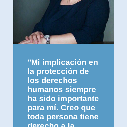
"Mi implicación en
la protección de
los derechos
humanos siempre
ha sido importante
para mí. Creo que
toda persona tiene
derecho a la