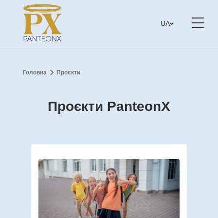
UA
Головна
Проєкти
Проєкти PanteonX