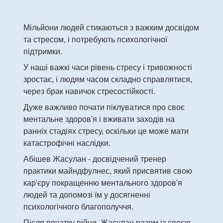
Мільйони людей стикаються з важким досвідом
та стресом, і потребують психологічної
підтримки.
У наші важкі часи рівень стресу і тривожності
зростає, і людям часом складно справлятися,
через брак навичок стресостійкості.
Дуже важливо почати піклуватися про своє
ментальне здоров'я і вживати заходів на
ранніх стадіях стресу, оскільки це може мати
катастрофічні наслідки.
Абішев Жасулан - досвідчений тренер
практики майндфулнес, який присвятив свою
кар'єру покращенню ментального здоров'я
людей та допомозі їм у досягненні
психологічного благополуччя.
Після початку війни, Жасулан разом із своєю