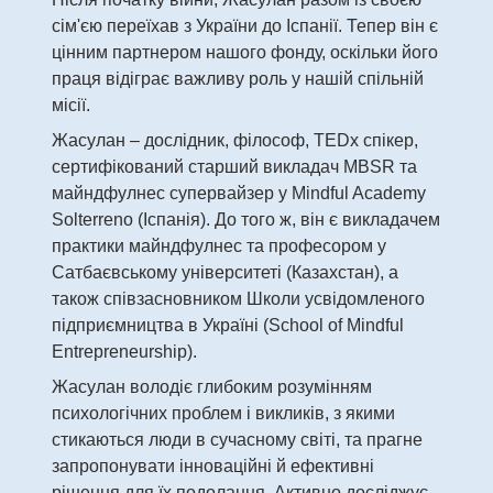
сім'єю переїхав з України до Іспанії. Тепер він є
цінним партнером нашого фонду, оскільки його
праця відіграє важливу роль у нашій спільній
місії.
Жасулан – дослідник, філософ, TEDx спікер,
сертифікований старший викладач MBSR та
майндфулнес супервайзер у Mindful Academy
Solterreno (Іспанія). До того ж, він є викладачем
практики майндфулнес та професором у
Сатбаєвському університеті (Казахстан), а
також співзасновником Школи усвідомленого
підприємництва в Україні (School of Mindful
Entrepreneurship).
Жасулан володіє глибоким розумінням
психологічних проблем і викликів, з якими
стикаються люди в сучасному світі, та прагне
запропонувати інноваційні й ефективні
рішення для їх подолання. Активно досліджує