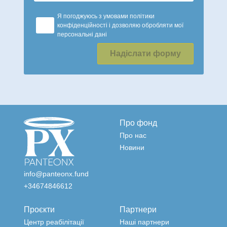
Я погоджуюсь з умовами політики
конфіденційності і дозволяю обробляти мої
персональні дані
Надіслати форму
Про фонд
Про нас
Новини
info@panteonx.fund
+34674846612
Проєкти
Партнери
Центр реабілітації
Наші партнери