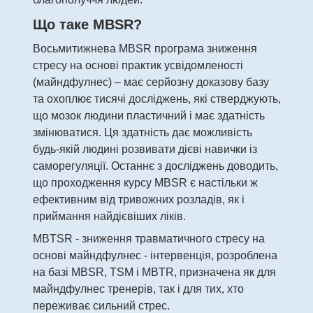
Що таке MBSR?
Восьмитижнева MBSR програма зниження
стресу на основі практик усвідомленості
(майндфулнес) – має серйозну доказову базу
та охоплює тисячі досліджень, які стверджують,
що мозок людини пластичний і має здатність
змінюватися. Ця здатність дає можливість
будь-якій людині розвивати дієві навички із
саморегуляції. Останнє з досліджень доводить,
що проходження курсу MBSR є настільки ж
ефективним від тривожних розладів, як і
приймання найдієвіших ліків.
MBTSR - зниження травматичного стресу на
основі майндфулнес - інтервенція, розроблена
на базі MBSR, TSM і MBTR, призначена як для
майндфулнес тренерів, так і для тих, хто
переживає сильний стрес.