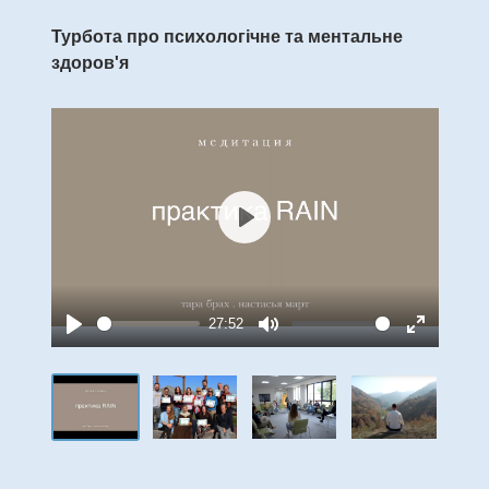
Турбота про психологічне та ментальне
здоров'я
Play
27:52
Play
Mute
Enter
fullscree