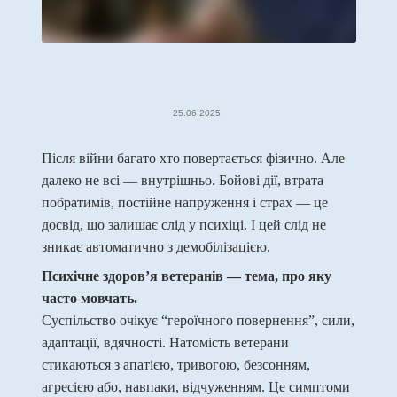
25.06.2025
Після війни багато хто повертається фізично. Але
далеко не всі — внутрішньо. Бойові дії, втрата
побратимів, постійне напруження і страх — це
досвід, що залишає слід у психіці. І цей слід не
зникає автоматично з демобілізацією.
Психічне здоров’я ветеранів — тема, про яку
часто мовчать.
Суспільство очікує “героїчного повернення”, сили,
адаптації, вдячності. Натомість ветерани
стикаються з апатією, тривогою, безсонням,
агресією або, навпаки, відчуженням. Це симптоми