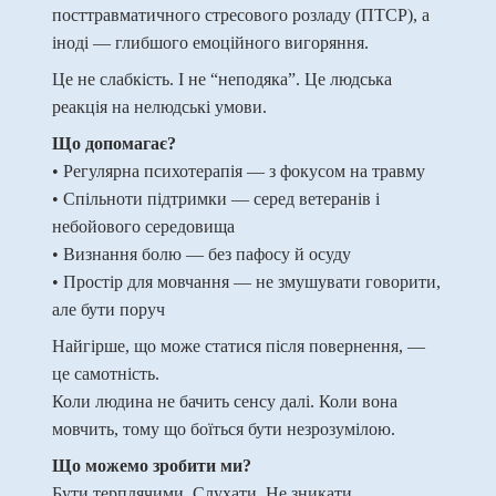
посттравматичного стресового розладу (ПТСР), а
іноді — глибшого емоційного вигоряння.
Це не слабкість. І не “неподяка”. Це людська
реакція на нелюдські умови.
Що допомагає?
• Регулярна психотерапія — з фокусом на травму
• Спільноти підтримки — серед ветеранів і
небойового середовища
• Визнання болю — без пафосу й осуду
• Простір для мовчання — не змушувати говорити,
але бути поруч
Найгірше, що може статися після повернення, —
це самотність.
Коли людина не бачить сенсу далі. Коли вона
мовчить, тому що боїться бути незрозумілою.
Що можемо зробити ми?
Бути терплячими. Слухати. Не зникати.